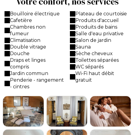
Votre confort, nos services
Bouilloire électrique
Plateau de courtoisie
Cafetière
Produits d'accueil
Chambres non
Produits de bains
fumeur
Salle d'eau privative
Climatisation
Salon de jardin
Double vitrage
Sauna
Douche
Sèche cheveux
Draps et linges
Toilettes séparées
compris
WC séparés
Jardin commun
Wi-Fi haut débit
Penderie - rangement
gratuit
- cintres