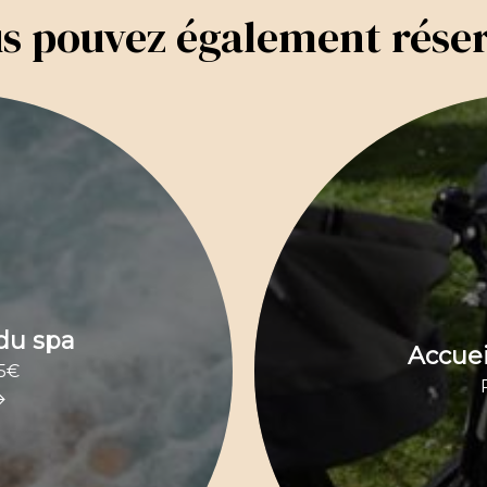
s pouvez également rése
 du spa
Accuei
25€